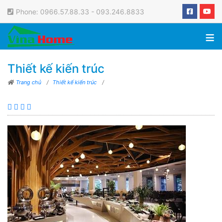
Phone: 0966.57.88.33 - 093.246.8833
≡
Thiết kế kiến trúc
Trang chủ
/
Thiết kế kiến trúc
/