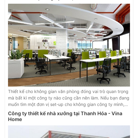
Thiết kế cho không gian văn phòng đóng vai trò quan trọng
mà bất kì một công ty nào cũng cần nên làm. Nếu bạn đang
muốn tìm một đơn vị set-up cho không gian công ty mình,
hãy tham khảo những kinh nghiệm sau đây để có lựa chọn
Công ty thiết kế nhà xưởng tại Thanh Hóa - Vina
sáng suốt
Home